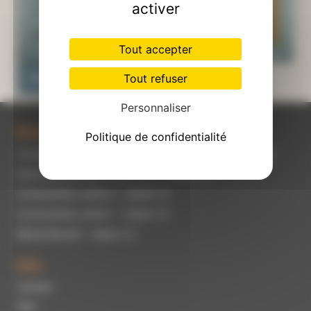
activer
Tout accepter
FAIRE UN DON
Tout refuser
Personnaliser
Récemment modifiés
Politique de confidentialité
La social-démocratie et le modèle québécois - Saison 13
Une entrevue avec Pierre Céré - Saison 13
La boucherie, partie 2 - Saison 13
La boucherie, partie 1 - Saison 13
Michel Blondin - Saison 13
Info
Contact
FAQ