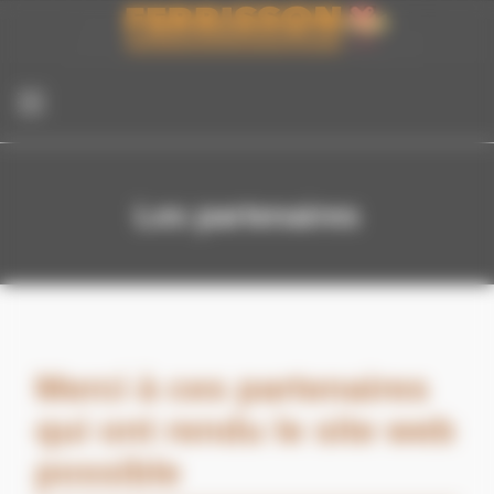
Panneau de gestion des cookies
Les partenaires
Merci à ces partenaires
qui ont rendu le site web
possible