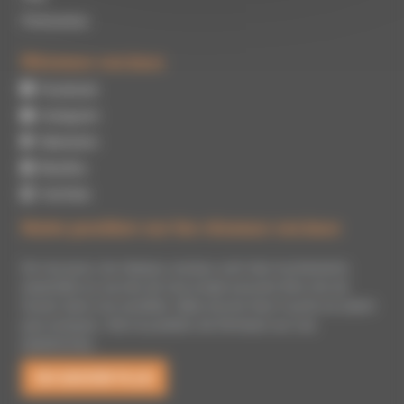
Partenaires
Réseaux sociaux
Facebook
Instagram
Mastodon
BlueSky
YouTube
Notre position sur les réseaux sociaux
De nos jours, les réseaux sociaux sont des truchements
essentiels au succès de tout projet pouvant être mis de
l’avant dans nos sociétés. Mais encore faut-il qu’ils ne soient
pas toxiques. Voici la position de Ferrisson sur ces
plateformes.
EN SAVOIR PLUS