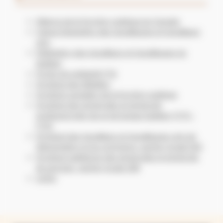
Alliance de la fonction publique du Canada
Caisse Desjardins des travailleuses et travailleurs
unis
Fédération des travailleurs et travailleuses du
Québec
Fonds de solidarité FTQ
Syndicat des Métallos
Syndicat canadien de la fonction publique
Syndicat des employées et employés
professionnels-les et de bureau Québec (CTC-
FTQ)
Syndicat des travailleurs et travailleuses unis de
l’alimentation et du commerce, section locale 500
Syndicat québécois des employées et employés
de services, section locale 298
Unifor