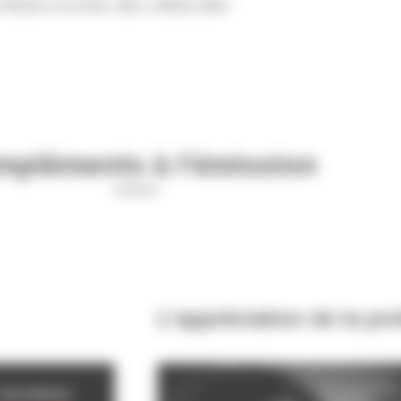
tribué à former des «têtes bien
pléments à l'émission
L’appréciation de la pr