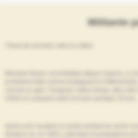
Militante
(Texte de narration dans la vidéo)
Monique Pauzé, montréalaise depuis toujours, a c
professionnelle comme enseignante à l’élémentaire, 
comme un gant. Presqu’en même temps, elle a été
(CEQ) et a assumé cette fonction pendant 20 ans.
Après avoir accepté un poste syndical en action soci
échelons et, en 2003, a été élue à la présidence d