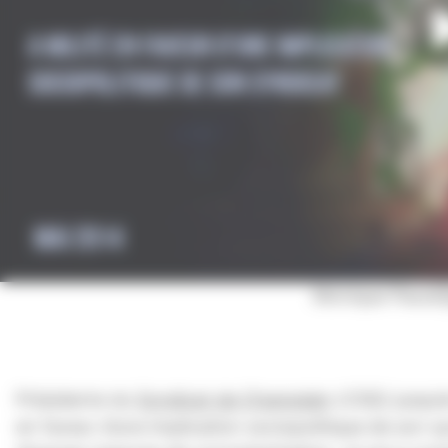
Monique Pauzé
|
Présidente du
Syndicat de Champlain
(
CSQ
) jusqu
en faveur d’une implication sociopolitique de son s