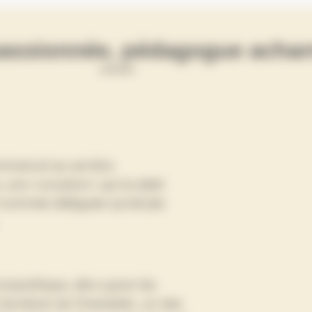
 passionnée, pédagogue acha
ommencé sa carrière
une «vocation» qui lui allait
 nommée déléguée syndicale
opolitique, elle a gravi les
u Syndicat de Champlain, un des