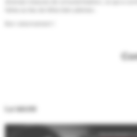
diverses mesures de conscientisation, ce qui a con
faites au lieu de têtes bien pleines».
Bon visionnement !
Com
La laïcité