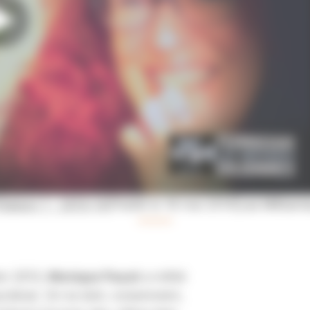
►
Saison 1 - 2013-14
|
Publié le 16 mai 2014
|
Les Militant
’en 2013,
Monique Pauzé
a milité
yndicat. On lui doit, notamment,