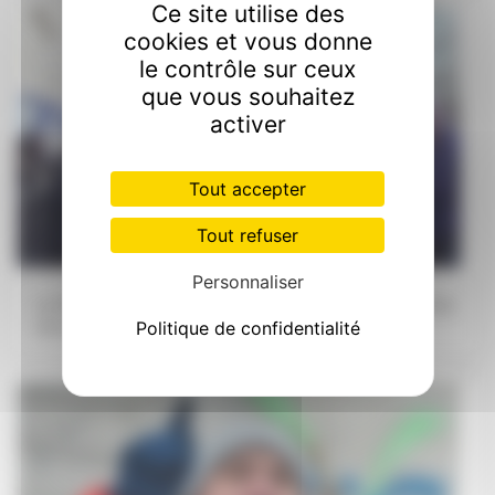
Ce site utilise des
cookies et vous donne
le contrôle sur ceux
que vous souhaitez
activer
Tout accepter
Tout refuser
Personnaliser
La FAE contre l'austérité de Couillard - Photo : Archives
de la FAE
Politique de confidentialité